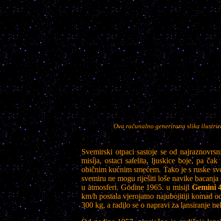
Ova računalno generirana slika ilustrir
Svemirski otpaci sastoje se od najraznovrsni
misija, ostaci satelita, ljuskice boje, pa ča
običnim kućnim smećem. Tako je s ruske sv
svemiru ne mogu riješiti loše navike bacanja 
u atmosferi. Godine 1965. u misiji
Gemini 
km/h postala vjerojatno najubojitiji komad o
300 kg, a radilo se o napravi za lansiranje n