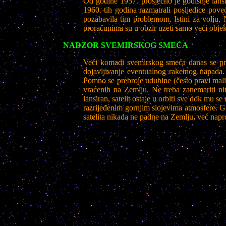
Od godine 1957. prosječno je godišnje lansir
1960.-tih godina razmatrali posljedice pove
pozabavila tim problemom. Istini za volju
proračunima su u obzir uzeti samo veći objekti
NADZOR SVEMIRSKOG SMEĆA
Veći komadi svemirskog smeća danas se prate
dojavljivanje eventualnog raketnog napada.
Pomno se prebroje udubine (često pravi mali 
vraćenih na Zemlju.
Ne treba zanemariti ni
lansiran, satelit ostaje u orbiti sve dok mu se
razrijeđenim gornjim slojevima atmosfere. Gr
satelita nikada ne padne na Zemlju, već napr