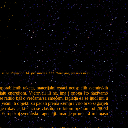
 se na stanje od 14. prosinca 1990. Naravno, na slici nisu
porabljenih raketa, materijalni ostaci neuspjelih svemirskih
apajaju energijom. Vjerovali ili ne, ima i onoga što nazivamo
e radilo baš o vrećama sa smećem. Izgleda da se ljudi niti u
sini, ti objekti su padali prema Zemlji i vrlo brzo sagorjeli
 je rukavica krećući se vlastitom orbitom brzinom od 28000
ak Europskoj svemirskoj agenciji. Imao je promjer 4 m i masu