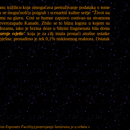
iranu tražilicu koja omogućava pretraživanje podataka o tome
 su se mogućnošću poigrali i scenaristi kultne serije "Život na
ši mu na glavu. Crni se humor zapravo osnivao na stvarnom
sjeverozapadu Kanade. Zbilo se to blizu logora u kojem su
ozama, iako je brzina doze u blizini fragmenata bila dosta
arnje svjetlo
" koja je za cilj imala pronaći strašne ostatke
uspješna: pronađeno je tek 0,1% nuklearnog reaktora. Ostatak
n Exposure Facility) postrojenje lansirano je u orbitu s