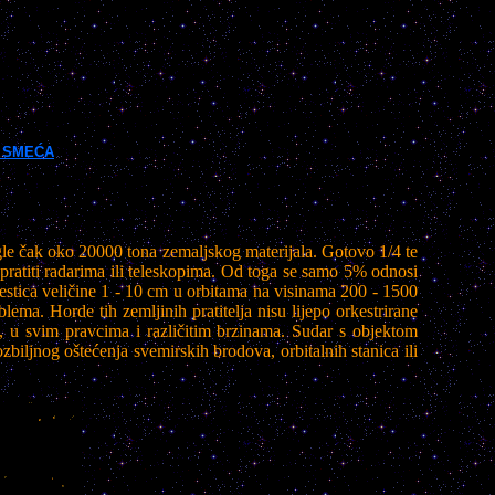
 SMEĆA
igle čak oko 20000 tona zemaljskog materijala. Gotovo 1/4 te
pratiti radarima ili teleskopima. Od toga se samo 5% odnosi
estica veličine 1 - 10 cm u orbitama na visinama 200 - 1500
ema. Horde tih zemljinih pratitelja nisu lijepo orkestrirane
, u svim pravcima i različitim brzinama. Sudar s objektom
ljnog oštećenja svemirskih brodova, orbitalnih stanica ili