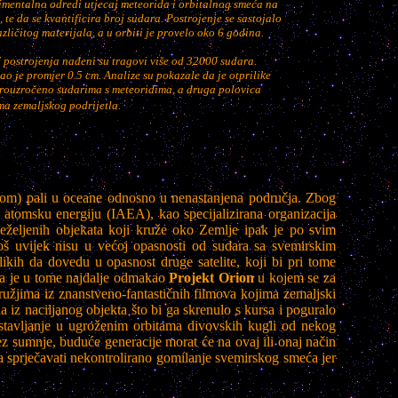
rimentalno odredi utjecaj meteorida i orbitalnog smeća na
, te da se kvantificira broj sudara. Postrojenje se sastojalo
zličitog materijala, a u orbiti je provelo oko 6 godina.
ostrojenja nađeni su tragovi više od 32000 sudara.
ao je promjer 0.5 cm. Analize su pokazale da je otprilike
prouzročeno sudarima s meteoridima, a druga polovica
ma zemaljskog podrijetla.
(srećom) pali u oceane odnosno u nenastanjena područja. Zbog
tomsku energiju (IAEA), kao specijalizirana organizacija
eželjenih objekata koji kruže oko Zemlje ipak je po svim
oš uvijek nisu u većoj opasnosti od sudara sa svemirskim
ikih da dovedu u opasnost druge satelite, koji bi pri tome
žda je u tome najdalje odmakao
Projekt Orion
u kojem se za
oružjima iz znanstveno-fantastičnih filmova kojima zemaljski
 iz naciljanog objekta što bi ga skrenulo s kursa i poguralo
postavljanje u ugroženim orbitama divovskih kugli od nekog
z sumnje, buduće generacije morat će na ovaj ili onaj način
 sprječavati nekontrolirano gomilanje svemirskog smeća jer