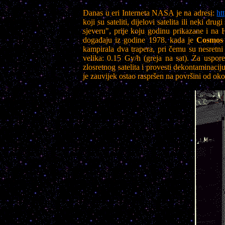
Danas u eri Interneta NASA je na adresi:
ht
koji su sateliti, dijelovi satelita ili neki d
sjeveru", prije koju godinu prikazane i na
događaju iz godine 1978. kada je
Cosmos
kampirala dva trapera, pri čemu su nesretni
velika: 0.15 Gy/h (greja na sat). Za uspo
zlosretnog satelita i provesti dekontaminaci
je zauvijek ostao raspršen na površini od o