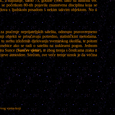
4., a najmanje, samo 73, godine 1996. Iako su futuristi već
 se početkom 80-tih pojavila znanstvena disciplina koja se
brodova s ljudskom posadom s nekim takvim objektom. No u
za praćenje neprijateljskih satelita, odnosno pravovremeno
ji objekti se proučavaju posredno, statističkim metodama.
u tu svrhu izloženih djelovanju svemirskog okoliša, te potom
posebice ako se radi o satelitu na nuklearni pogon. Jednom
tira Sunce (
Sunčev vjetar
), te zbog trenja s česticama zraka u
lojeve atmosfere. Srećom, sve veće trenje uzrok je da većina
vog vjetra koji