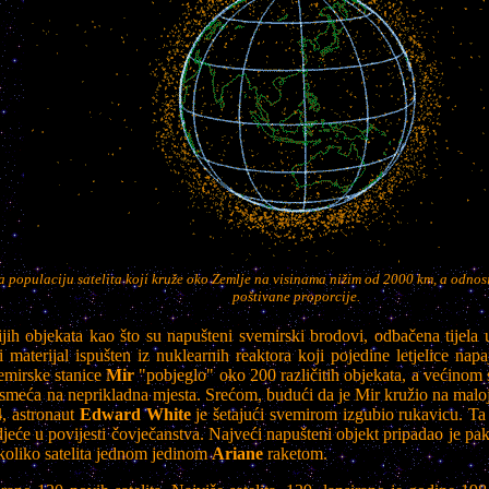
a populaciju satelita koji kruže oko Zemlje na visinama nižim od 2000 km, a odnosi
poštivane proporcije.
jih objekata kao što su napušteni svemirski brodovi, odbačena tijela u
k i materijal ispušten iz nuklearnih reaktora koji pojedine letjelice n
emirske stanice
Mir
"pobjeglo" oko 200 različitih objekata, a većinom s
smeća na neprikladna mjesta. Srećom, budući da je Mir kružio na maloj vi
4
, astronaut
Edward White
je šetajući svemirom izgubio rukavicu. Ta
djeće u povijesti čovječanstva. Najveći napušteni objekt pripadao je p
ekoliko satelita jednom jedinom
Ariane
raketom.