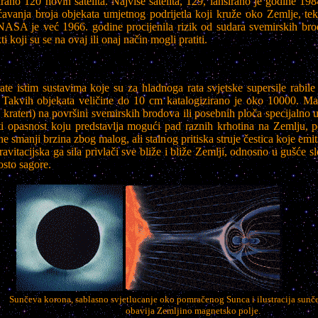
ano 120 novih satelita. Najviše satelita, 129, lansirano je godine 198
ćavanja broja objekata umjetnog podrijetla koji kruže oko Zemlje, tek
, NASA je već 1966. godine procijenila rizik od sudara svemirskih 
 koji su se na ovaj ili onaj način mogli pratiti.
 istim sustavima koje su za hladnoga rata svjetske supersile rabile 
 Takvih objekata veličine do 10 cm katalogizirano je oko 10000. Man
krateri) na površini svemirskih brodova ili posebnih ploča specijalno 
ti opasnost koju predstavlja mogući pad raznih krhotina na Zemlju, 
 ne smanji brzina zbog malog, ali stalnog pritiska struje čestica koje emi
avitacijska ga sila privlači sve bliže i bliže Zemlji, odnosno u gušće s
osto sagore.
Sunčeva korona, sablasno svjetlucanje oko pomračenog Sunca i ilustracija sunče
obavija Zemljino magnetsko polje.