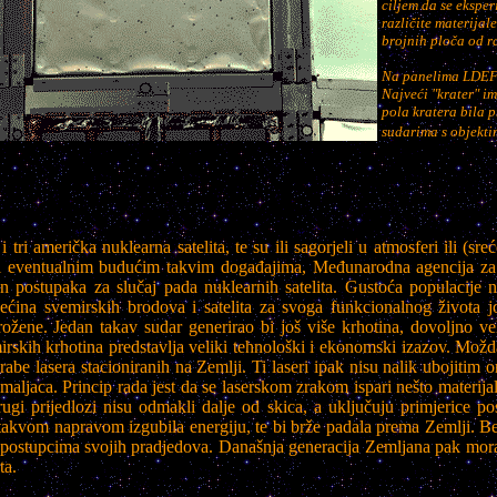
ciljem da se ekspe
različite materijale
brojnih ploča od ra
Na panelima LDEF p
Najveći "krater" im
pola kratera bila 
sudarima s objekti
 tri američka nuklearna satelita, te su ili sagorjeli u atmosferi ili 
ri eventualnim budućim takvim događajima, Međunarodna agencija za a
lan postupaka za slučaj pada nuklearnih satelita.
Gustoća populacije n
ećina svemirskih brodova i satelita za svoga funkcionalnog života j
ožene. Jedan takav sudar generirao bi još više krhotina, dovoljno vel
vemirskih krhotina predstavlja veliki tehnološki i ekonomski izazov. Mo
be lasera stacioniranih na Zemlji. Ti laseri ipak nisu nalik ubojitim 
aljaca. Princip rada jest da se laserskom zrakom ispari nešto materijala
rugi prijedlozi nisu odmakli dalje od skica, a uključuju primjerice 
 takvom napravom izgubila energiju, te bi brže padala prema Zemlji. Be
 postupcima svojih pradjedova. Današnja generacija Zemljana pak mora
ta.