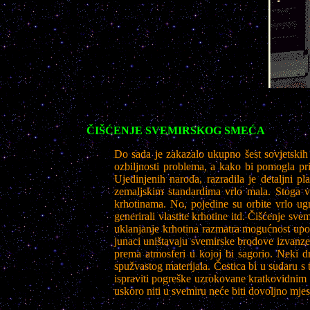
ČIŠĆENJE SVEMIRSKOG SMEĆA
Do sada je zakazalo ukupno šest sovjetskih i
ozbiljnosti problema, a kako bi pomogla p
Ujedinjenih naroda, razradila je detaljni p
zemaljskim standardima vrlo mala. Stoga v
krhotinama. No, pojedine su orbite vrlo ugr
generirali vlastite krhotine itd. Čišćenje s
uklanjanje krhotina razmatra mogućnost upora
junaci uništavaju svemirske brodove izvanzem
prema atmosferi u kojoj bi sagorio. Neki d
spužvastog materijala. Čestica bi u sudaru s
ispraviti pogreške uzrokovane kratkovidnim
uskoro niti u svemiru neće biti dovoljno mjes