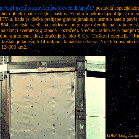
tp://oig1.gsfc.nasa.gov/scripts/foxweb.dll/app01?
postavila i specijaliz
rugi slični objekti pali ili će tek pasti na Zemlju u nekom razdoblju. Tom
 HTV-u, kada je dečka prelijepe glavne junakinje usmrtio satelit pav
 954
, sovjetski satelit na nuklearni pogon pao Zemlju na krajnjem 
 nalaznici svemirskog otpada i ozračeni. Srećom, radilo se o manjim d
redbu smrtonosna doza zračenje je oko 6 Gy. Troškovi operacije "
Jut
ju koštala je tadašnjih 14 milijuna kanadskih dolara. Nije bila osobito 
ko 124000 km2.
LDEF (Long Duratio