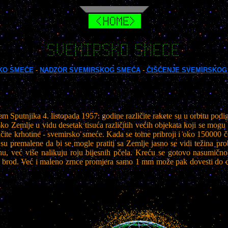
SVEMIRSKO SMECE
KO SMEĆE
-
NADZOR SVEMIRSKOG SMEĆA
-
ČIŠĆENJE SVEMIRSKOG
m Sputnjika 4. listopada 1957. godine različite rakete su u orbitu pod
o Zemlje u vidu desetak tisuća različitih većih objekata koji se mogu 
ičite krhotine - svemirsko smeće. Kada se tome pribroji i oko 150000 č
 premalene da bi se mogle pratiti sa Zemlje jasno se vidi težina probl
u, već više nalikuju roju bijesnih pčela. Kreću se gotovo nasumično
 brod. Već i maleno zrnce promjera samo 1 mm može pak dovesti do ozbi