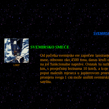
SVEMIRS
SVEMIRSKO SMEĆE
Od početka svemirske ere započete lansiranje
mase, odnosno oko 4500 tona, danas kruži ok
na još funkcionalne naprave. Ostatak su razl
LDEF
km, s prosječnim brzinama 10 km/h, a koje su
poput malenih mjeseca u jupiterovom prsten
promjera svega 1 cm može uništiti svemirski
satelita.